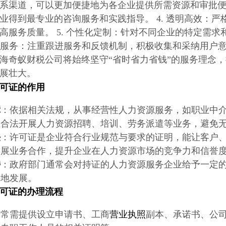
系渠道，可以更加便捷地为各企业提供所需资源和审批便利
业得到最专业的咨询服务和实践指导。 4. 透明高效：
高服务质量。 5. 个性化定制：针对不同企业的特定需
支持服务：注重跟进服务和反馈机制，积极收集和采纳用户
海奇蚁财税公司将始终坚守“省时省力省钱”的服务理念
展壮大。
可证
的作用
障
：依据相关法规，从事经营性人力资源服务，如职业中
业合法开展人力资源招聘、培训、劳务派遣等业务，避免
任
：许可证是企业符合行业规范与要求的证明，能让客户
拓展业务合作，提升企业在人力资源市场的竞争力和信誉
持
：政府部门通常会对持证的人力资源服务企业给予一定
好地发展。
可证
的办理流程
通常需提供设立申请书、工商
营业执照
副本、承诺书、公