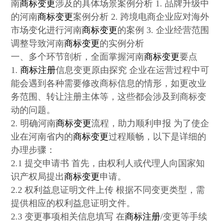
南
商标变更
涉及的具体场景案例分析 1. 品牌升级中
的河南
商标变更
案例分析 2. 跨境电商企业应对海外
市场变化进行河南
商标变更
的案例 3. 企业经营范围
调整导致河南
商标变更
的实例分析
一、多个环节剖析，全面掌握河南
商标变更
要点
1.
商标注册
信息变更原由探究 企业在运营过程中可
能会遇到各种需要修改商标信息的情形，如更改业
务范围、转让注册主体等，这些都会涉及到商标变
动的问题。
2. 明确河南
商标变更
流程，助力顺利申报 为了使企
业在河南省内的
商标变更
过程顺畅，以下是详细的
办理步骤：
2.1 提交申请书 首先，由权利人或代理人向国家知
识产权局提出
商标变更
申请。
2.2 权利益息证明文件上传 根据不同变更类型，需
提供相应的权利益息证明文件。
2.3 变更事项相关信息填写 在
商标注册
/变更等手续